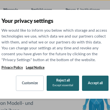
Pflegende
Fortbildungen
Praxen & Institutionen
Your privacy settings
We would like to inform you below which storage and access
technologies we use, which data we and our partners collect
with them, and what we or our partners do with this data.
You can change your settings at any time and revoke any
studium:
consent you have given for the future by clicking on the
"Privacy Settings" button at the bottom of the website.
ndes
Privacy Policy
Legal Notice
Reject all
Customize
Accept all
Except essential
von Modell- und