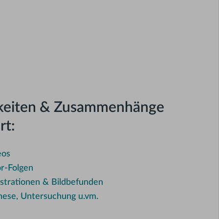
gkeiten & Zusammenhänge
rt:
eos
or-Folgen
ustrationen & Bildbefunden
nese, Untersuchung u.vm.