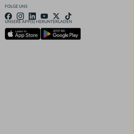
FOLGE UNS
UNSERE APP(S) HERUNTERLADEN
Download on the App Store
Get it on Google Play