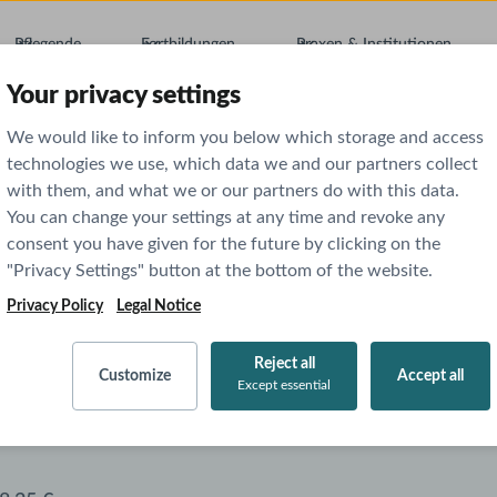
Pflegende
Fortbildungen
Praxen & Institutionen
Your privacy settings
We would like to inform you below which storage and access
technologies we use, which data we and our partners collect
with them, and what we or our partners do with this data.
You can change your settings at any time and revoke any
consent you have given for the future by clicking on the
"Privacy Settings" button at the bottom of the website.
Jahres-Abo
Monats-Abo
Privacy Policy
Legal Notice
Reject all
Customize
Accept all
Für Studierende
Except essential